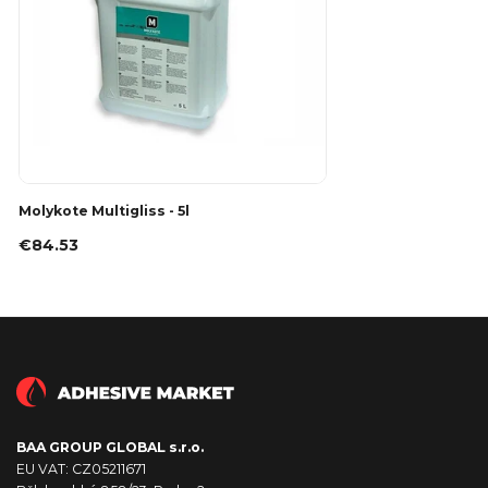
Molykote Multigliss - 5l
€84.53
BAA GROUP GLOBAL s.r.o.
EU VAT: CZ05211671