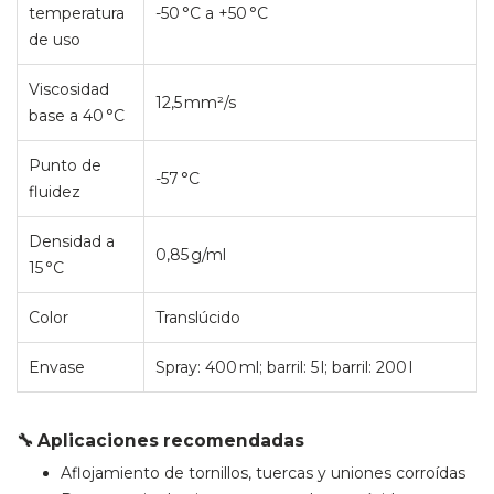
temperatura
-50 °C a +50 °C
de uso
Viscosidad
12,5 mm²/s
base a 40 °C
Punto de
-57 °C
fluidez
Densidad a
0,85 g/ml
15 °C
Color
Translúcido
Envase
Spray: 400 ml; barril: 5 l; barril: 200 l
🔧 Aplicaciones recomendadas
Aflojamiento de tornillos, tuercas y uniones corroídas