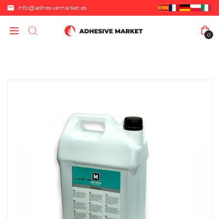
info@adhesivemarket.es
0