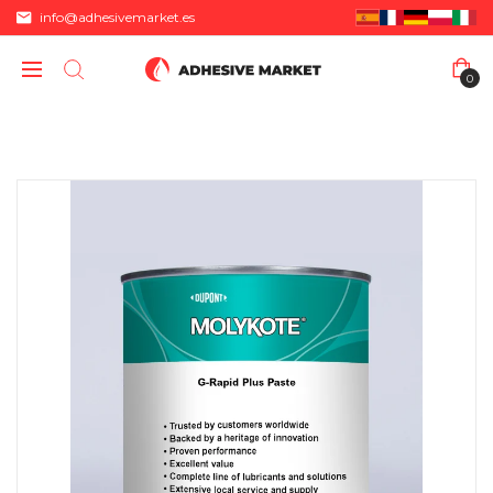
info@adhesivemarket.es
0