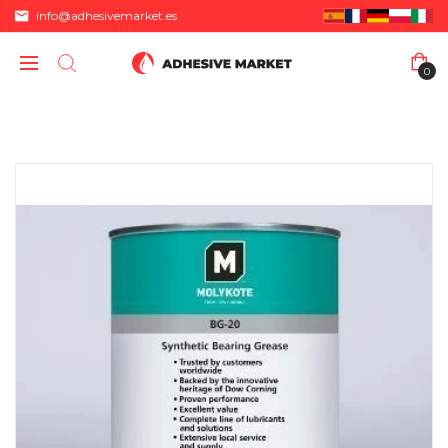
info@adhesivemarket.es
0