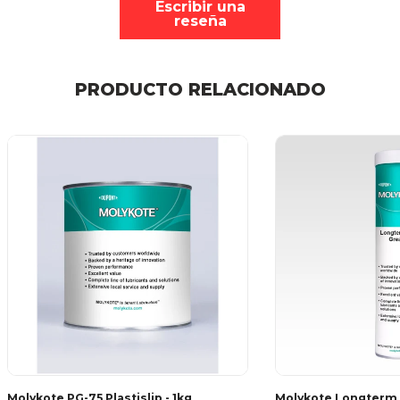
Escribir una
reseña
PRODUCTO RELACIONADO
Molykote PG-75 Plastislip - 1kg
Molykote Longterm 