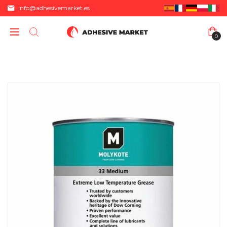
info@adhesivemarket.es
0