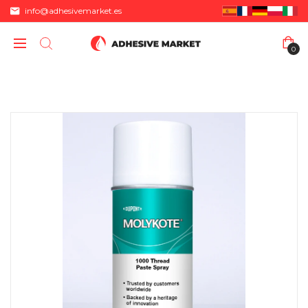
info@adhesivemarket.es
0