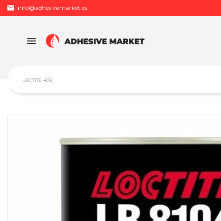
info@adhesivemarket.es