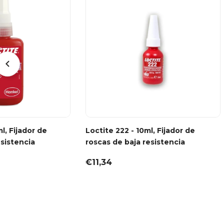
ml, Fijador de
Loctite 222 - 10ml, Fijador de
esistencia
roscas de baja resistencia
€11,34