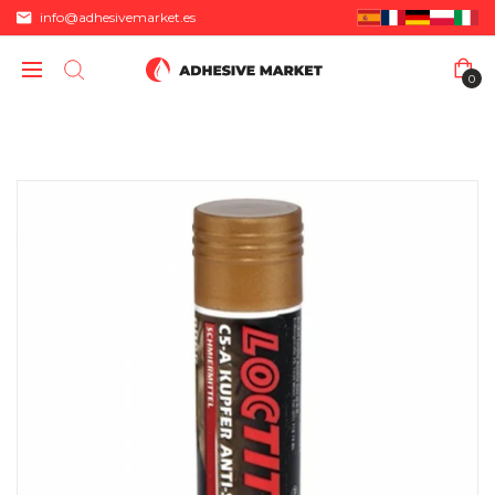
info@adhesivemarket.es
0