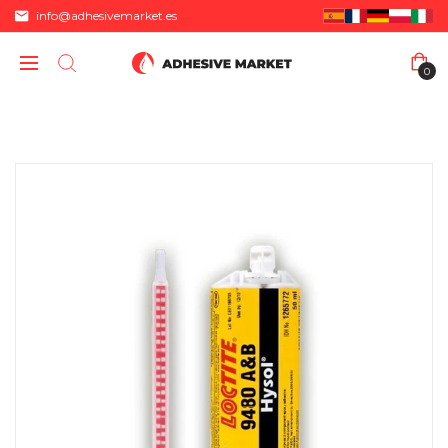
info@adhesivemarket.es
0