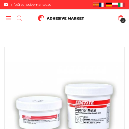
info@adhesivemarket.es
0