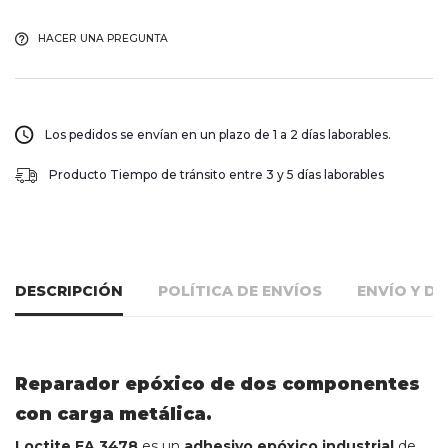
HACER UNA PREGUNTA
Los pedidos se envían en un plazo de 1 a 2 días laborables.
Producto Tiempo de tránsito entre 3 y 5 días laborables
DESCRIPCIÓN
POLÍTICA DE ENVÍOS
ENVÍO Y D
Reparador epóxico de dos componentes
con carga metálica.
Loctite EA 3478
es un
adhesivo epóxico industrial
de