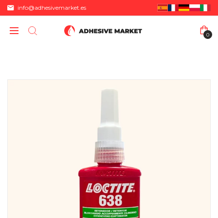
info@adhesivemarket.es
0