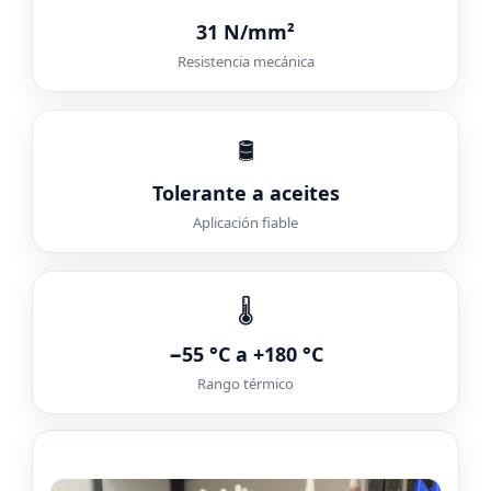
31 N/mm²
Resistencia mecánica
🛢️
Tolerante a aceites
Aplicación fiable
🌡️
−55 °C a +180 °C
Rango térmico