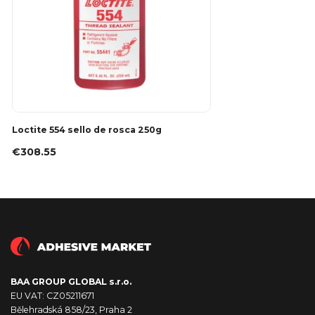
Loctite 554 sello de rosca 250g
€308.55
BAA GROUP GLOBAL s.r.o.
EU VAT: CZ05211671
Bělehradská 858/23, Praha 2