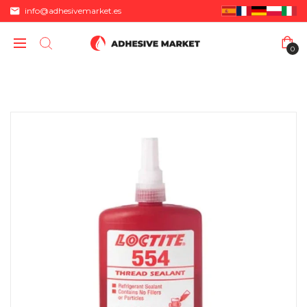
info@adhesivemarket.es
0