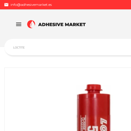
info@adhesivemarket.es