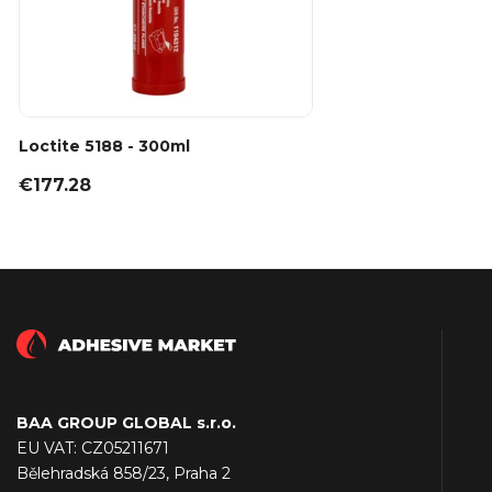
Loctite 5188 - 300ml
€177.28
BAA GROUP GLOBAL s.r.o.
EU VAT: CZ05211671
Bělehradská 858/23, Praha 2