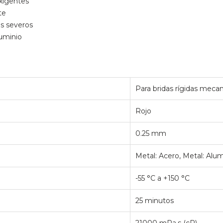
xigentes
te
es severos
uminio
Para bridas rígidas meca
Rojo
0.25 mm
Metal: Acero, Metal: Alum
-55 °C a +150 °C
25 minutos