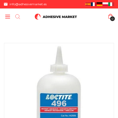
info@adhesivemarket.es
0