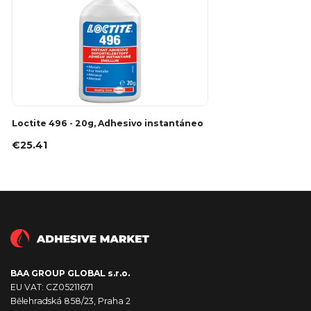
Loctite 496 - 20g, Adhesivo instantáneo
€25.41
BAA GROUP GLOBAL s.r.o.
EU VAT: CZ05211671
Bělehradská 858/23, Praha 2