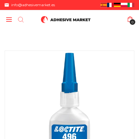
info@adhesivemarket.es
0