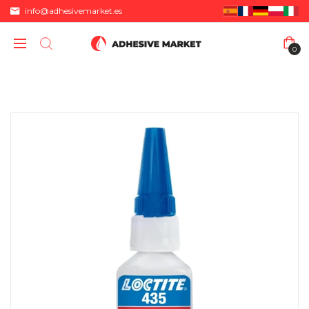
info@adhesivemarket.es
0