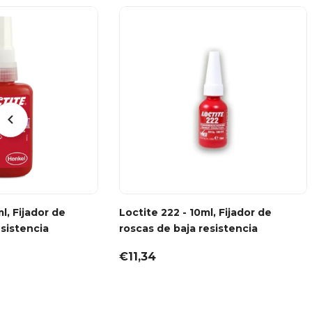
ml, Fijador de
Loctite 222 - 10ml, Fijador de
esistencia
roscas de baja resistencia
€11,34