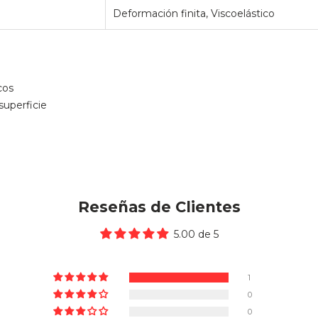
Deformación finita, Viscoelástico
cos
uperficie
Reseñas de Clientes
5.00 de 5
1
0
0