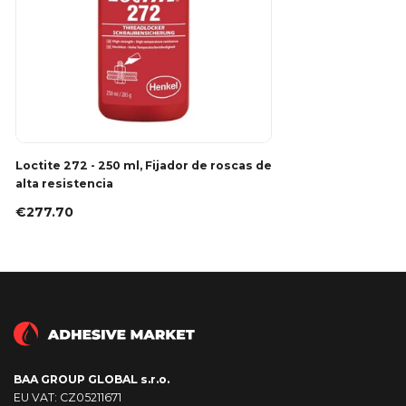
Loctite 272 - 250 ml, Fijador de roscas de
alta resistencia
€277.70
BAA GROUP GLOBAL s.r.o.
EU VAT: CZ05211671