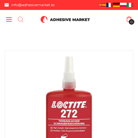
info@adhesivemarket.es
0