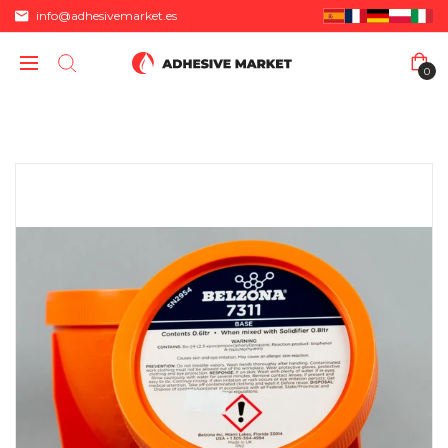
info@adhesivemarket.es
0