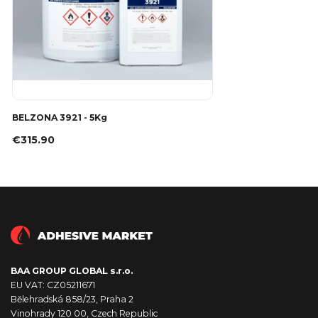
BELZONA 3921 - 5Kg
€315.90
BAA GROUP GLOBAL s.r.o.
EU VAT: CZ05211671
Bělehradská 858/23, Praha 2
Vinohrady 120 00, Czech Republic