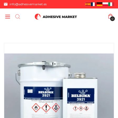
info@adhesivemarket.es
0