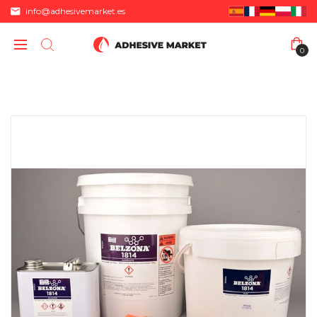
info@adhesivemarket.es
0