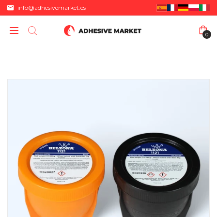
info@adhesivemarket.es
0